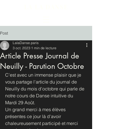
LA LA DANSE
Post
LalaDanse.paris
3 oct. 2023
1 min de lecture
Article Presse Journal de
Neuilly - Parution Octobre
C'est avec un immense plaisir que je 
vous partage l'article du journal de 
Neuilly du mois d'octobre qui parle de 
notre cours de Danse intuitive du 
Mardi 29 Août. 
Un grand merci à mes élèves 
présentes ce jour là d'avoir 
chaleureusement participé et merci 