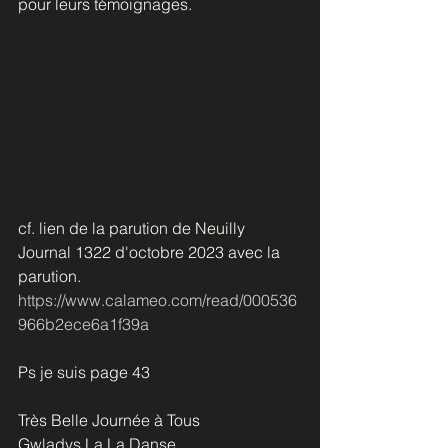
pour leurs témoignages. 
cf. lien de la parution de Neuilly 
Journal 1322 d'octobre 2023 avec la 
parution.
https://www.calameo.com/read/000536
966b2ece6a1f39a
Ps je suis page 43
Très Belle Journée à Tous 
Gwladys La La Danse 