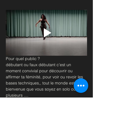
Pour quel public ?
débutant ou faux débutant c'est un 
moment convivial pour découvrir ou 
affirmer ta féminité, pour voir ou revoir les 
bases techniques,, tout le monde est le 
bienvenue que vous soyez en solo ou à 
plusieurs ....
Matériel ; Genouillères et talons, tenue sexy
Retrouvez moi en cours les Mercredis à 
19h au Métro Pont de Levallois.
à très vite
Afficher plus