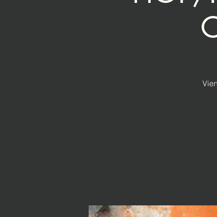
O
Vien