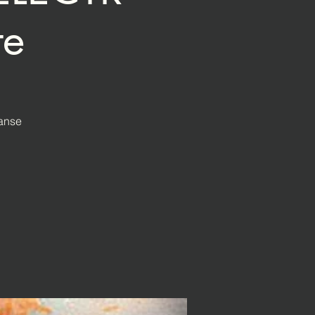
te
danse