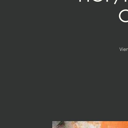
O
Vien