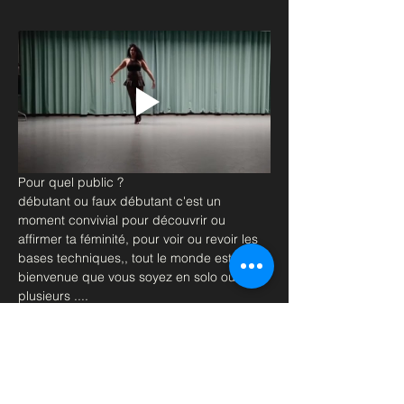
Pour quel public ?
débutant ou faux débutant c'est un 
moment convivial pour découvrir ou 
affirmer ta féminité, pour voir ou revoir les 
bases techniques,, tout le monde est le 
bienvenue que vous soyez en solo ou à 
plusieurs ....
Matériel ; Genouillères et talons, tenue sexy
Retrouvez moi en cours les Mercredis à 
19h au Métro Pont de Levallois.
à très vite
Afficher plus