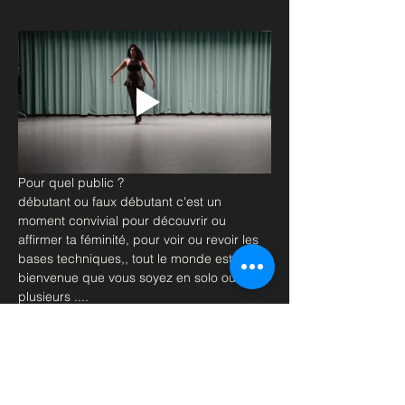
Pour quel public ?
débutant ou faux débutant c'est un 
moment convivial pour découvrir ou 
affirmer ta féminité, pour voir ou revoir les 
bases techniques,, tout le monde est le 
bienvenue que vous soyez en solo ou à 
plusieurs ....
Matériel ; Genouillères et talons, tenue sexy
Retrouvez moi en cours les Mercredis à 
19h au Métro Pont de Levallois.
à très vite
Afficher plus