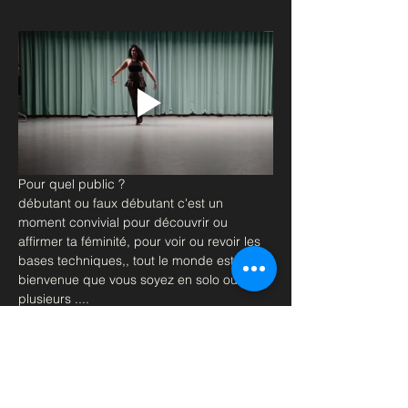
Pour quel public ?
débutant ou faux débutant c'est un 
moment convivial pour découvrir ou 
affirmer ta féminité, pour voir ou revoir les 
bases techniques,, tout le monde est le 
bienvenue que vous soyez en solo ou à 
plusieurs ....
Matériel ; Genouillères et talons, tenue sexy
Retrouvez moi en cours les Mercredis à 
19h au Métro Pont de Levallois.
à très vite
Afficher plus