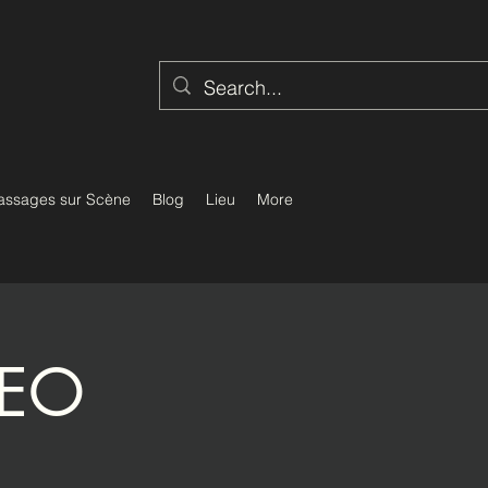
assages sur Scène
Blog
Lieu
More
REO