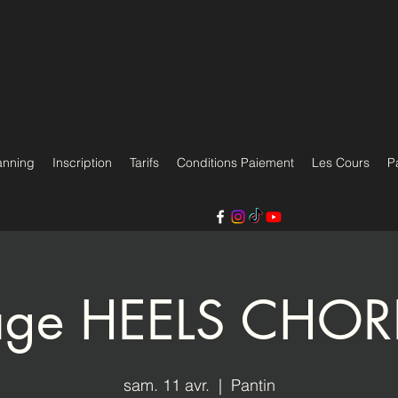
anning
Inscription
Tarifs
Conditions Paiement
Les Cours
P
age HEELS CHO
sam. 11 avr.
  |  
Pantin