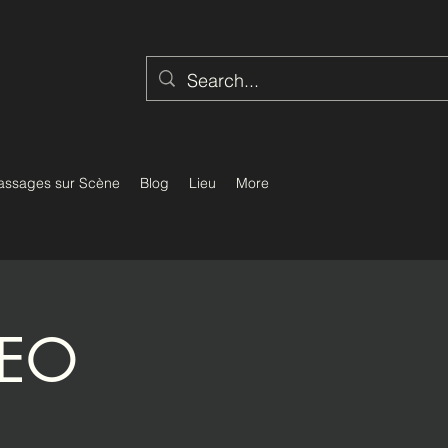
assages sur Scène
Blog
Lieu
More
REO