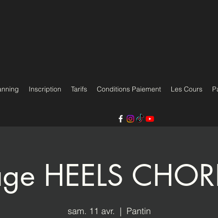
anning
Inscription
Tarifs
Conditions Paiement
Les Cours
P
age HEELS CHO
sam. 11 avr.
  |  
Pantin